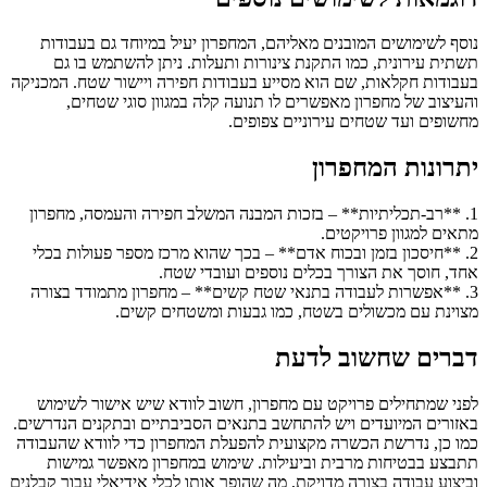
נוסף לשימושים המובנים מאליהם, המחפרון יעיל במיוחד גם בעבודות
תשתית עירונית, כמו התקנת צינורות ותעלות. ניתן להשתמש בו גם
בעבודות חקלאות, שם הוא מסייע בעבודות חפירה ויישור שטח. המכניקה
והעיצוב של מחפרון מאפשרים לו תנועה קלה במגוון סוגי שטחים,
מחשופים ועד שטחים עירוניים צפופים.
יתרונות המחפרון
1. **רב-תכליתיות** – בזכות המבנה המשלב חפירה והעמסה, מחפרון
מתאים למגוון פרויקטים.
2. **חיסכון בזמן ובכוח אדם** – בכך שהוא מרכז מספר פעולות בכלי
אחד, חוסך את הצורך בכלים נוספים ועובדי שטח.
3. **אפשרות לעבודה בתנאי שטח קשים** – מחפרון מתמודד בצורה
מצוינת עם מכשולים בשטח, כמו גבעות ומשטחים קשים.
דברים שחשוב לדעת
לפני שמתחילים פרויקט עם מחפרון, חשוב לוודא שיש אישור לשימוש
באזורים המיועדים ויש להתחשב בתנאים הסביבתיים ובתקנים הנדרשים.
כמו כן, נדרשת הכשרה מקצועית להפעלת המחפרון כדי לוודא שהעבודה
תתבצע בבטיחות מרבית וביעילות. שימוש במחפרון מאפשר גמישות
וביצוע עבודה בצורה מדויקת, מה שהופך אותו לכלי אידיאלי עבור קבלנים