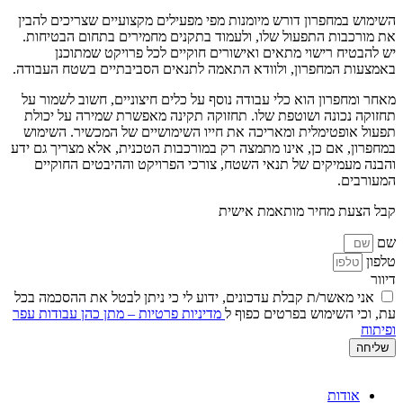
השימוש במחפרון דורש מיומנות מפי מפעילים מקצועיים שצריכים להבין
את מורכבות התפעול שלו, ולעמוד בתקנים מחמירים בתחום הבטיחות.
יש להבטיח רישוי מתאים ואישורים חוקיים לכל פרויקט שמתוכנן
באמצעות המחפרון, ולוודא התאמה לתנאים הסביבתיים בשטח העבודה.
מאחר ומחפרון הוא כלי עבודה נוסף על כלים חיצוניים, חשוב לשמור על
תחזוקה נכונה ושוטפת שלו. תחזוקה תקינה מאפשרת שמירה על יכולת
תפעול אופטימלית ומאריכה את חייו השימושיים של המכשיר. השימוש
במחפרון, אם כן, אינו מתמצה רק במורכבות הטכנית, אלא מצריך גם ידע
והבנה מעמיקים של תנאי השטח, צורכי הפרויקט וההיבטים החוקיים
המעורבים.
קבל הצעת מחיר מותאמת אישית
שם
טלפון
דיוור
אני מאשר/ת קבלת עדכונים, ידוע לי כי ניתן לבטל את ההסכמה בכל
עת, וכי השימוש בפרטים כפוף ל
מדיניות פרטיות – מתן כהן עבודות עפר
ופיתוח
שליחה
אודות