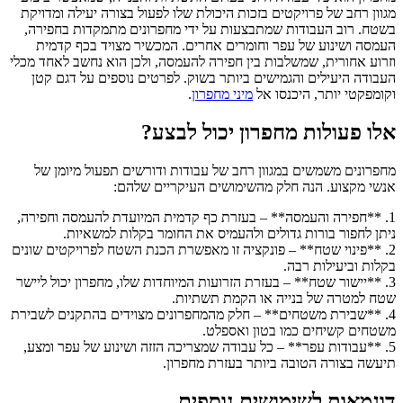
מגוון רחב של פרויקטים בזכות היכולת שלו לפעול בצורה יעילה ומדויקת
בשטח. רוב העבודות שמתבצעות על ידי מחפרונים מתמקדות בחפירה,
העמסה ושינוע של עפר וחומרים אחרים. המכשיר מצויד בכף קדמית
וזרוע אחורית, שמשלבות בין חפירה להעמסה, ולכן הוא נחשב לאחד מכלי
העבודה היעילים והגמישים ביותר בשוק. לפרטים נוספים על דגם קטן
וקומפקטי יותר, היכנסו אל
מיני מחפרון
.
אלו פעולות מחפרון יכול לבצע?
מחפרונים משמשים במגוון רחב של עבודות ודורשים תפעול מיומן של
אנשי מקצוע. הנה חלק מהשימושים העיקריים שלהם:
1. **חפירה והעמסה** – בעזרת כף קדמית המיועדת להעמסה וחפירה,
ניתן לחפור בורות גדולים ולהעמיס את החומר בקלות למשאיות.
2. **פינוי שטח** – פונקציה זו מאפשרת הכנת השטח לפרויקטים שונים
בקלות וביעילות רבה.
3. **יישור שטח** – בעזרת הזרועות המיוחדות שלו, מחפרון יכול ליישר
שטח למטרה של בנייה או הקמת תשתיות.
4. **שבירת משטחים** – חלק מהמחפרונים מצוידים בהתקנים לשבירת
משטחים קשיחים כמו בטון ואספלט.
5. **עבודות עפר** – כל עבודה שמצריכה הזזה ושינוע של עפר ומצע,
תיעשה בצורה הטובה ביותר בעזרת מחפרון.
דוגמאות לשימושים נוספים