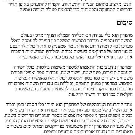
ואנשי מקצוע בתחום הבנייה והתשתיות. הקפידו להתעדכן באופן תדיר
בדרישות התחזוקה והבטיחות כדי להבטיח פעולה רציפה ואמינה.
סיכום
מחפרון הוא כלי עבודה רב-תכליתי הממלא תפקיד מרכזי בעולם
התשתיות והבנייה. מדובר במכשיר המשלב בין חפירה להעמסה וכולל
מערכת כף קדמית וזרוע אחורית, מה שמעניק לו את היכולת להתבצע
במגוון רחב של פרויקטים ביעילות גבוהה. יכולותיו המרשימות הופכות
אותו לפתרון אידיאלי עבור אנשי מקצוע כגון קבלנים ואנשי בנייה.
המחפרון נודע בזכות התאמתו למספר משימות בולטות, כולל חפירה
והעמסת חומרים, פינוי שטח, יישור שטח, עבודות עפר ואפילו שבירת
משטחים קשיחים כמו בטון ואספלט. יכולות אלו מאפשרות גמישות
בשימוש במחפרון במגוון תחומים, וכוללות גם עבודות תשתית אורבניות
מורכבות כמו התקנת צינורות והכנה לתשתיות נוספות, וכן משימות
חקלאיות כמו חפירה ויישור קרקעות.
אחד היתרונות המובהקים של המחפרון הוא היותו כלי חסכוני בזמן ובכוח
אדם. השילוב של מספר פעולות בכלי אחד מפחית את הצורך בשימוש
בכלים נוספים ובכך מאפשר את צמצום מספר העובדים הדרושים בשטח.
במקביל, היכולת להתמודד עם תנאי שטח קשים באמצעות מנגנון ההנעה
שלו, מעניקה למחפרון יתרון משמעותי בפרויקטים המתקיימים בשטחים
מאתגרים כמו גבעות אופרויקטים עירוניים צפופים.